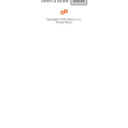
Select a locale:
dansk
Copyright© 2026 cPanel, L.L.C.
Privacy Policy